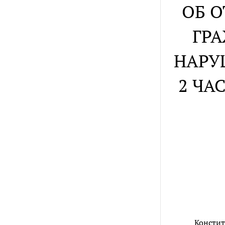
ОБ 
ГР
НАРУ
2 ЧА
Констит