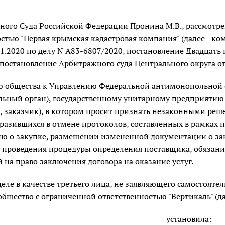
вного Суда Российской Федерации Пронина М.В., рассмотр
стью "Первая крымская кадастровая компания" (далее - к
1.2020 по делу N А83-6807/2020, постановление Двадцать
 постановление Арбитражного суда Центрального округа от
ю общества к Управлению Федеральной антимонопольной с
ьный орган), государственному унитарному предприятию 
, заказчик), в котором просит признать незаконными реш
разившихся в отмене протоколов, составленных в рамках 
ю о закупке, размещении измененной документации о зак
 проведения процедуры определения поставщика, обязани
на право заключения договора на оказание услуг.
деле в качестве третьего лица, не заявляющего самостоят
бщество с ограниченной ответственностью "Вертикаль" (да
установила: