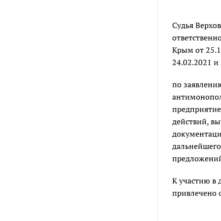
Судья Верхо
ответственно
Крым от 25.1
24.02.2021 и
по заявлени
антимонопол
предприятие
действий, вы
документаци
дальнейшего
предложений 
К участию в 
привлечено о