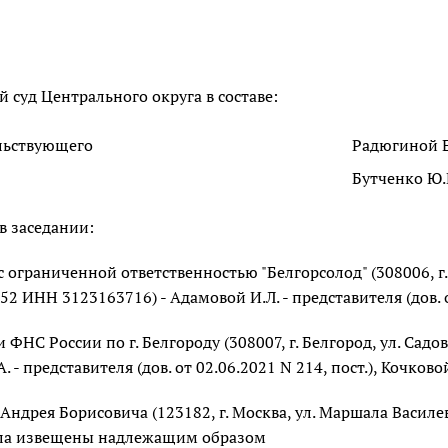
суд Центрального округа в составе:
льствующего
Радюгиной Е
Бутченко Ю.В
в заседании:
с ограниченной ответственностью "Белгорсолод" (308006, г. 
2 ИНН 3123163716) - Адамовой И.Л. - представителя (дов. о
 ФНС России по г. Белгороду (308007, г. Белгород, ул. Садо
 - представителя (дов. от 02.06.2021 N 214, пост.), Кочковой 
Андрея Борисовича (123182, г. Москва, ул. Маршала Василевск
ла извещены надлежащим образом