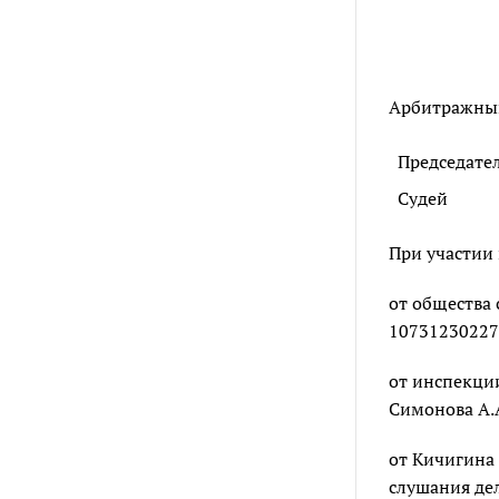
Арбитражный 
Председате
Судей
При участии 
от общества 
107312302275
от инспекции
Симонова А.А.
от Кичигина 
слушания де