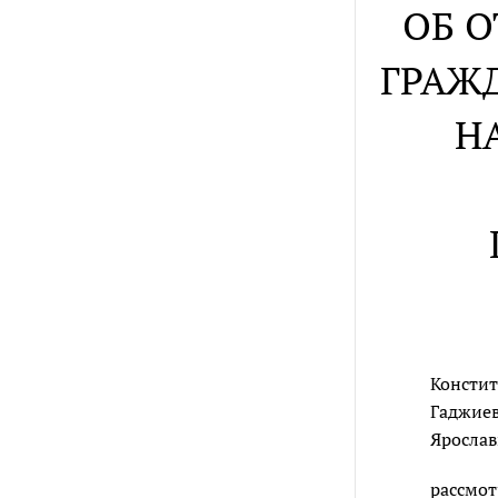
ОБ 
ГРАЖ
Н
Констит
Гаджиев
Ярослав
рассмот