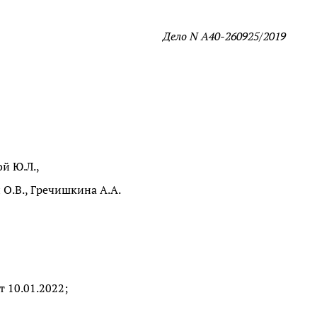
Дело N А40-260925/2019
й Ю.Л.,
О.В., Гречишкина А.А.
т 10.01.2022;