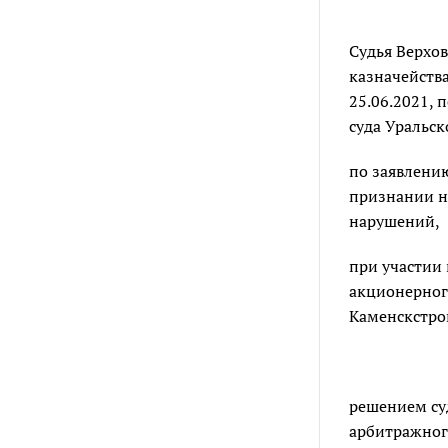
Судья Верхо
казначейства
25.06.2021,
суда Уральск
по заявлению
признании не
нарушений,
при участии 
акционерног
Каменскстро
решением су
арбитражного