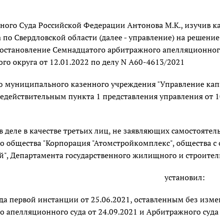
вного Суда Российской Федерации Антонова М.К., изучив 
 по Свердловской области (далее - управление) на решени
 постановление Семнадцатого арбитражного апелляционного
ого округа от 12.01.2022 по делу N А60-4613/2021
 муниципального казенного учреждения "Управление капит
действительным пункта 1 представления управления от 10.
в деле в качестве третьих лиц, не заявляющих самостояте
о общества "Корпорация "Атомстройкомплекс", общества с
й", Департамента государственного жилищного и строител
установил:
да первой инстанции от 25.06.2021, оставленным без из
 апелляционного суда от 24.09.2021 и Арбитражного суда У