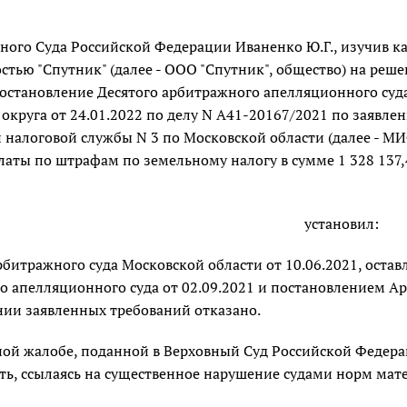
вного Суда Российской Федерации Иваненко Ю.Г., изучив 
стью "Спутник" (далее - ООО "Спутник", общество) на реш
постановление Десятого арбитражного апелляционного суда
 округа от 24.01.2022 по делу N А41-20167/2021 по заяв
налоговой службы N 3 по Московской области (далее - МИ
аты по штрафам по земельному налогу в сумме 1 328 137,4
установил:
битражного суда Московской области от 10.06.2021, оста
 апелляционного суда от 02.09.2021 и постановлением Арб
нии заявленных требований отказано.
ной жалобе, поданной в Верховный Суд Российской Федера
ь, ссылаясь на существенное нарушение судами норм мате