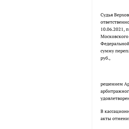
Судья Верхо
ответственно
10.06.2021, 
Московского
Федеральной 
сумму перепл
руб.,
решением Ар
арбитражного
удовлетворе
В кассацион
акты отменит