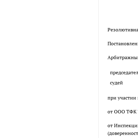
Резолютивная
Постановлен
Арбитражный 
председате
судей
при участии 
от ООО ТФК 
от Инспекции
(доверенност