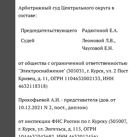
Арбитражный суд Центрального округа в
составе:
Председательствующего
Радюгиной Е.А.
Судей
Леоновой Л.В.,
Чаусовой Е.Н.
от общества с ограниченной ответственностью
"Электроснабжение" (305031, г. Курск, ул. 2 Пост
Кривец, д. 11, ОГРН 1104632002133, ИНН
4632118318)
Прокофьевой А.И. - представителя (дов. от
10.12.2021 N 2, пост., диплом)
от инспекции ФНС России по г. Курску (305007,
г. Курск, ул. Энгельса, д. 115, ОГРН
1044637043692, ИНН 4632012456)