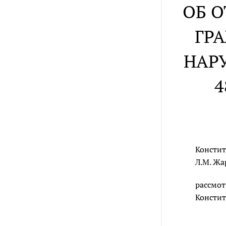
ОБ 
ГР
НАР
4
Констит
Л.М. Жа
рассмот
Констит