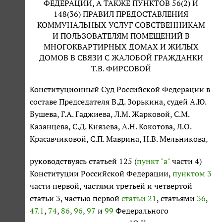
ФЕДЕРАЦИИ, А ТАКЖЕ ПУНКТОВ 56(2) И
148(36) ПРАВИЛ ПРЕДОСТАВЛЕНИЯ
КОММУНАЛЬНЫХ УСЛУГ СОБСТВЕННИКАМ
И ПОЛЬЗОВАТЕЛЯМ ПОМЕЩЕНИЙ В
МНОГОКВАРТИРНЫХ ДОМАХ И ЖИЛЫХ
ДОМОВ В СВЯЗИ С ЖАЛОБОЙ ГРАЖДАНКИ
Т.В. ФИРСОВОЙ
Конституционный Суд Российской Федерации в
составе Председателя В.Д. Зорькина, судей А.Ю.
Бушева, Г.А. Гаджиева, Л.М. Жарковой, С.М.
Казанцева, С.Д. Князева, А.Н. Кокотова, Л.О.
Красавчиковой, С.П. Маврина, Н.В. Мельникова,
руководствуясь статьей 125 (
пункт "а"
части 4)
Конституции Российской Федерации,
пунктом 3
части первой, частями третьей и четвертой
статьи 3, частью первой
статьи 21
, статьями
36
,
47.1
,
74
,
86
,
96
,
97
и
99
Федерального