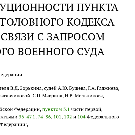
ИТУЦИОННОСТИ ПУНКТА
 УГОЛОВНОГО КОДЕКСА
СВЯЗИ С ЗАПРОСОМ
ГО ВОЕННОГО СУДА
Федерации
я В.Д. Зорькина, судей А.Ю. Бушева, Г.А. Гаджиева,
 Красавчиковой, С.П. Маврина, Н.В. Мельникова,
ийской Федерации,
пунктом 3.1
части первой,
статьями
36
,
47.1
,
74
,
86
,
101
,
102
и
104
Федерального
 Федерации",