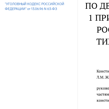
ПО Д
"УГОЛОВНЫЙ КОДЕКС РОССИЙСКОЙ
ФЕДЕРАЦИИ" от 13.06.96 N 63-ФЗ
1 ПР
РО
ТИ
Консти
Л.М. Ж
руково
частям
консти