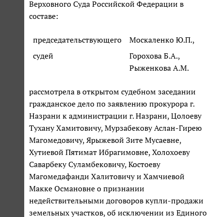
Верховного Суда Российской Федерации в
составе:
председательствующего
Москаленко Ю.П.,
судей
Горохова Б.А.,
Рыженкова А.М.
рассмотрела в открытом судебном заседании
гражданское дело по заявлению прокурора г.
Назрани к администрации г. Назрани, Цолоеву
Тухану Хамитовичу, Мурзабекову Аслан-Гирею
Магомедовичу, Ярыжевой Зите Мусаевне,
Хутиевой Пятимат Ибрагимовне, Холохоеву
Саварбеку Суламбековичу, Костоеву
Магомедафанди Халитовичу и Хамчиевой
Макке Османовне о признании
недействительными договоров купли-продажи
земельных участков, об исключении из Единого