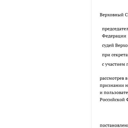
Верховный Су
председате
Федерации
судей Верх
при секрета
с участием 
рассмотрев 
признании 
и пользоват
Российской Ф
постановлени