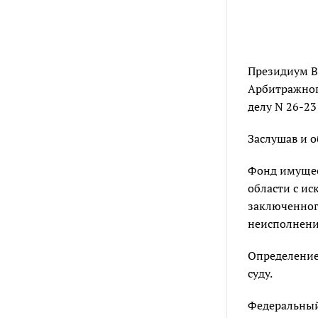
Президиум В
Арбитражног
делу N 26-23
Заслушав и о
Фонд имущес
области с ис
заключенног
неисполнени
Определением
суду.
Федеральный 