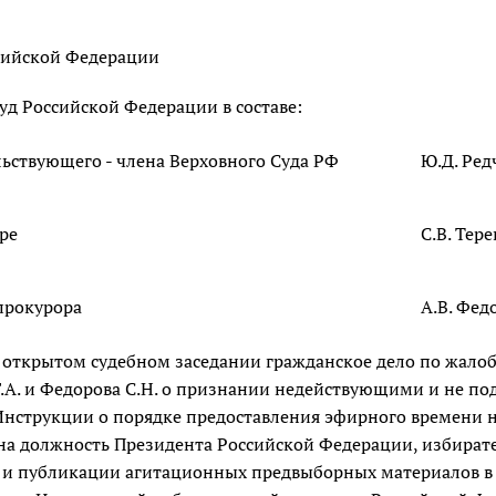
ийской Федерации
д Российской Федерации в составе:
ьствующего - члена Верховного Суда РФ
Ю.Д. Ред
ре
С.В. Тер
прокурора
А.В. Фед
в открытом судебном заседании гражданское дело по жало
Г.А. и Федорова С.Н. о признании недействующими и не 
нструкции о порядке предоставления эфирного времени н
на должность Президента Российской Федерации, избира
 и публикации агитационных предвыборных материалов в