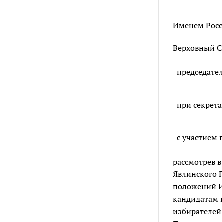
Именем Росс
Верховный Су
председател
при секрета
с участием 
рассмотрев 
Явлинского 
положений И
кандидатам 
избирателей