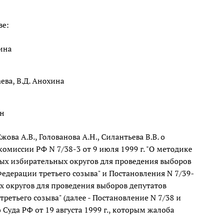
ве:
ина
аева, В.Д. Анохина
ан
ова А.В., Голованова А.Н., Силантьева В.В. о
иссии РФ N 7/38-3 от 9 июля 1999 г. "О методике
х избирательных округов для проведения выборов
едерации третьего созыва" и Постановления N 7/39-
х округов для проведения выборов депутатов
етьего созыва" (далее - Постановление N 7/38 и
Суда РФ от 19 августа 1999 г., которым жалоба