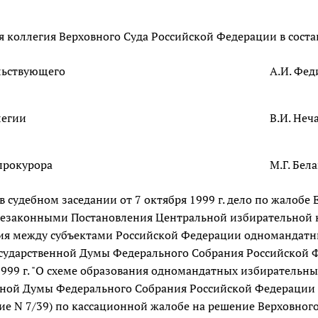
 коллегия Верховного Суда Российской Федерации в соста
льствующего
А.И. Фед
легии
В.И. Неч
прокурора
М.Г. Бел
в судебном заседании от 7 октября 1999 г. дело по жалобе Еж
езаконными Постановления Центральной избирательной ком
ия между субъектами Российской Федерации одномандатны
осударственной Думы Федерального Собрания Российской Ф
1999 г. "О схеме образования одномандатных избирательны
ной Думы Федерального Собрания Российской Федерации тр
е N 7/39) по кассационной жалобе на решение Верховного 