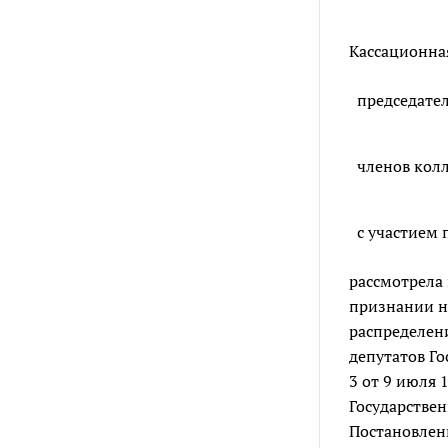
Кассационная
председате
членов кол
с участием 
рассмотрела 
признании н
распределен
депутатов Г
3 от 9 июля 
Государствен
Постановлени