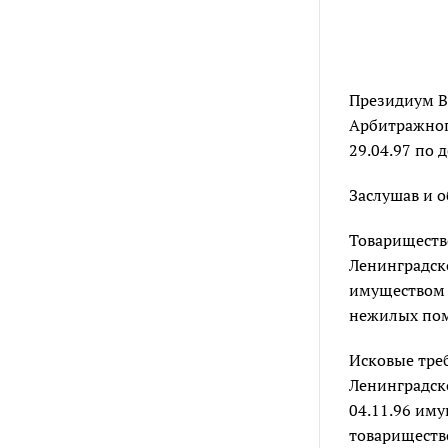
Президиум В
Арбитражног
29.04.97 по 
Заслушав и о
Товарищество
Ленинградско
имуществом 
нежилых поме
Исковые тре
Ленинградско
04.11.96 иму
товариществ