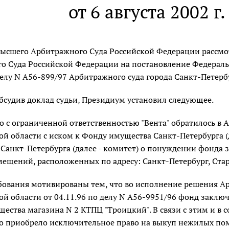
от 6 августа 2002 г
ысшего Арбитражного Суда Российской Федерации рассмот
о Суда Российской Федерации на постановление Федеральн
делу N А56-899/97 Арбитражного суда города Санкт-Петерб
бсудив доклад судьи, Президиум установил следующее.
 с ограниченной ответственностью "Вента" обратилось в 
й области с иском к Фонду имущества Санкт-Петербурга (
Санкт-Петербурга (далее - комитет) о понуждении фонда 
щений, расположенных по адресу: Санкт-Петербург, Староп
бования мотивированы тем, что во исполнение решения Ар
й области от 04.11.96 по делу N А56-9951/96 фонд заклю
щества магазина N 2 КТПЦ "Троицкий". В связи с этим и в 
о приобрело исключительное право на выкуп нежилых пом