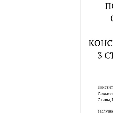
П
КОНС
3 С
Констит
Гаджиева
Сливы, В
заслуша