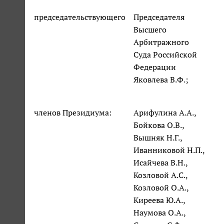
председательствующего
Председателя
Высшего
Арбитражного
Суда Российской
Федерации
Яковлева В.Ф.;
членов Президиума:
Арифулина А.А.,
Бойкова О.В.,
Вышняк Н.Г.,
Иванниковой Н.П.,
Исайчева В.Н.,
Козловой А.С.,
Козловой О.А.,
Киреева Ю.А.,
Наумова О.А.,