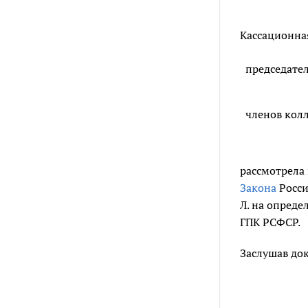
Кассационная
председате
членов кол
рассмотрела 
Закона
Росси
Л. на опреде
ГПК РСФСР.
Заслушав док