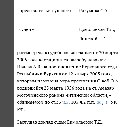
председательствующего -
Разумова С.А.,
судей -
Ермолаевой Т.Д.,
Линской Т.Г.
рассмотрела в судебном заседании от 30 марта
2005 года кассационную жалобу адвоката
Ивлева А.В. на постановление Верховного суда
Республики Бурятия от 12 января 2005 года,
которым изменена мера пресечения С-вой О.А.,
родившейся 25 марта 1956 года на ст. Амазар
Могочинского района Читинской области, -
обвиняемой по ст.33
ч.5
, 105 ч.2 п.п.
"ж"
,
"з"
УК
РФ.
Заслушав доклад судьи Ермолаевой Т.Д.,