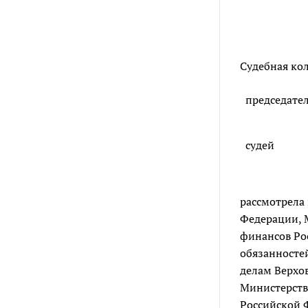
Судебная кол
председате
судей
рассмотрела 
Федерации, 
финансов Ро
обязанносте
делам Верхо
Министерств
Российской Ф