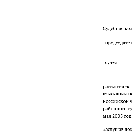
Судебная кол
председате
судей
рассмотрела 
взыскании н
Российской 
районного су
мая 2005 год
Заслушав до