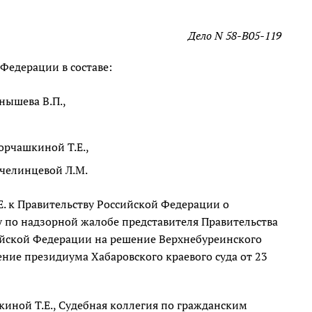
Дело N 58-В05-119
Федерации в составе:
нышева В.П.,
орчашкиной Т.Е.,
челинцевой Л.М.
 Е. к Правительству Российской Федерации о
 по надзорной жалобе представителя Правительства
йской Федерации на решение Верхнебуреинского
ение президиума Хабаровского краевого суда от 23
иной Т.Е., Судебная коллегия по гражданским