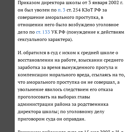
Приказом директора школы от 3 января 2002 г.
он был уволен по
п. 3
ст. 254 КЗоТ РФ за
совершение аморального проступка, в
отношении него было возбуждено уголовное
дело по
ст. 133
УК РФ (понуждение к действиям
сексуального характера).
И. обратился в суд с иском к средней школе о
восстановлении на работе, взыскании среднего
заработка за время вынужденного прогула и
компенсации морального вреда, ссылаясь на то,
что аморального проступка он не совершал, а
увольнение явилось следствием его отказа
проголосовать на выборах главы
администрации района за родственника
директора школы; по уголовному делу
приговором суда он оправдан.
Решением районного суда от 15 мая 2003 г. И. в