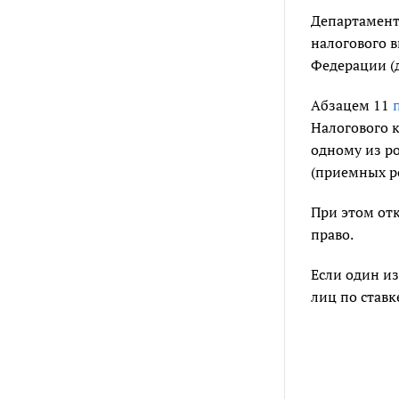
Департамент
налогового в
Федерации (д
Абзацем 11
п
Налогового к
одному из ро
(приемных ро
При этом отк
право.
Если один и
лиц по ставк