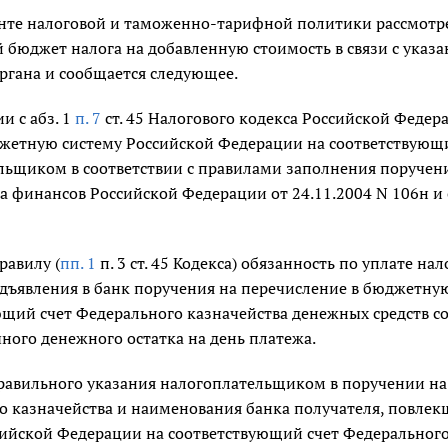
нте налоговой и таможенно-тарифной политики рассмотре
 бюджет налога на добавленную стоимость в связи с ука
ргана и сообщается следующее.
и с абз. 1
п. 7
ст. 45 Налогового кодекса Российской Федера
джетную систему Российской Федерации на соответствующи
льщиком в соответствии с правилами заполнения поручен
а финансов Российской Федерации от 24.11.2004 N 106н и 
равилу (
пп. 1
п. 3 ст. 45 Кодекса) обязанность по уплате н
дъявления в банк поручения на перечисление в бюджетну
щий счет Федерального казначейства денежных средств со
ного денежного остатка на день платежа.
правильного указания налогоплательщиком в поручении на
о казначейства и наименования банка получателя, повле
ийской Федерации на соответствующий счет Федерального 