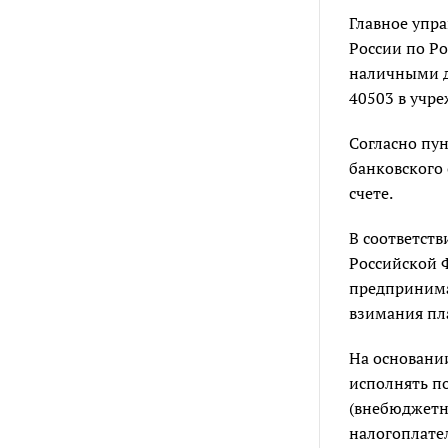
Главное упр
России по Р
наличными де
40503 в учре
Согласно пу
банковского
счете.
В соответств
Российской 
предпринима
взимания пл
На основани
исполнять п
(внебюджетны
налогоплате