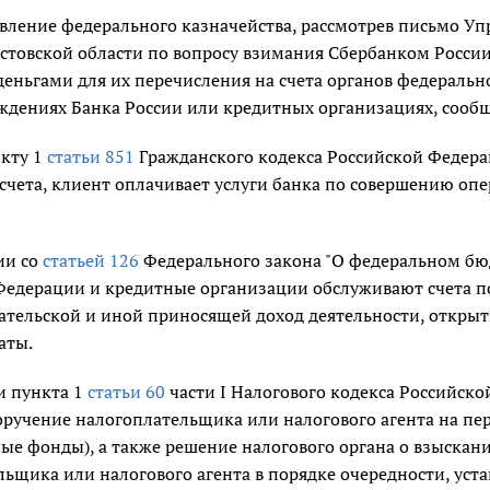
авление федерального казначейства, рассмотрев письмо У
остовской области по вопросу взимания Сбербанком Росси
ньгами для их перечисления на счета органов федерально
ждениях Банка России или кредитных организациях, сообщ
нкту 1
статьи 851
Гражданского кодекса Российской Федера
 счета, клиент оплачивает услуги банка по совершению о
ии со
статьей 126
Федерального закона "О федеральном бюд
Федерации и кредитные организации обслуживают счета по
тельской и иной приносящей доход деятельности, открыты
аты.
и пункта 1
статьи 60
части I Налогового кодекса Российско
оручение налогоплательщика или налогового агента на пе
е фонды), а также решение налогового органа о взыскани
льщика или налогового агента в порядке очередности, ус