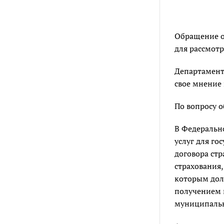
Обращение о
для рассмот
Департамент
свое мнение 
По вопросу о
В Федеральн
услуг для го
договора стр
страхования,
которым долж
получением 
муниципаль