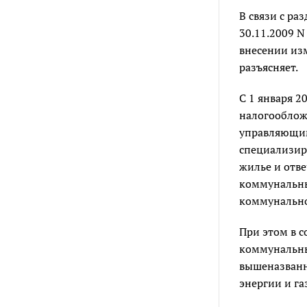
В связи с ра
30.11.2009 
внесении из
разъясняет.
С 1 января 20
налогооблож
управляющим
специализир
жилье и отв
коммунальны
коммунально
При этом в 
коммунальны
вышеназванн
энергии и г