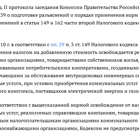
зд. II протокола заседания Комиссии Правительства Росси
N 39 о подготовке разъяснений о порядке применения нор
менений в статьи 149 и 162 части второй Налогового код
10 г. в соответствии с
пп. 29
п. 3 ст. 149 Налогового кодекс
ения налогом на добавленную стоимость освобождается р
и организациями, товариществами собственников жил
ованными потребительскими кооперативами, созданными в
ечающими за обслуживание внутридомовых инженерных си
е услуги, при условии приобретения коммунальных услу
го комплекса, поставщиков электрической энергии и газ
соответствии с вышеуказанной нормой освобождение от н
х услуг, реализуемых управляющим компаниям, товарище
ым налогоплательщикам организациями коммунального к
азоснабжающими организациями, Кодексом не предусмотр