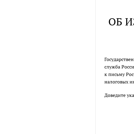
ОБ И
Государствен
служба Росси
к письму Ро
налоговых и
Доведите ук