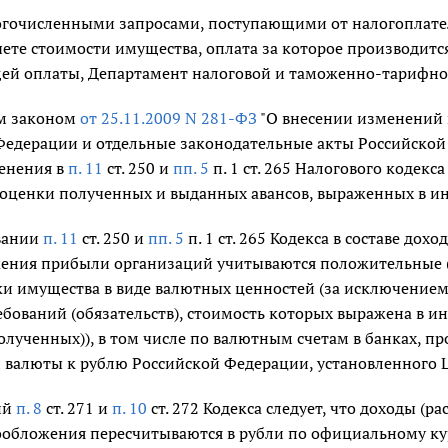
ногочисленными запросами, поступающими от налогоплател
ете стоимости имущества, оплата за которое производитс
ей оплаты, Департамент налоговой и таможенно-тарифно
м законом
от 25.11.2009 N 281-ФЗ
"О внесении изменений в
едерации и отдельные законодательные акты Российской Ф
енения в
п. 11
ст. 250 и
пп. 5
п. 1 ст. 265 Налогового кодекс
оценки полученных и выданных авансов, выраженных в ин
овании
п. 11
ст. 250 и
пп. 5
п. 1 ст. 265 Кодекса в составе до
ения прибыли организаций учитываются положительные 
ки имущества в виде валютных ценностей (за исключение
ебований (обязательств), стоимость которых выражена в и
лученных)), в том числе по валютным счетам в банках, п
 валюты к рублю Российской Федерации, установленного
ий
п. 8
ст. 271 и
п. 10
ст. 272 Кодекса следует, что доходы (
ообложения пересчитываются в рубли по официальному ку