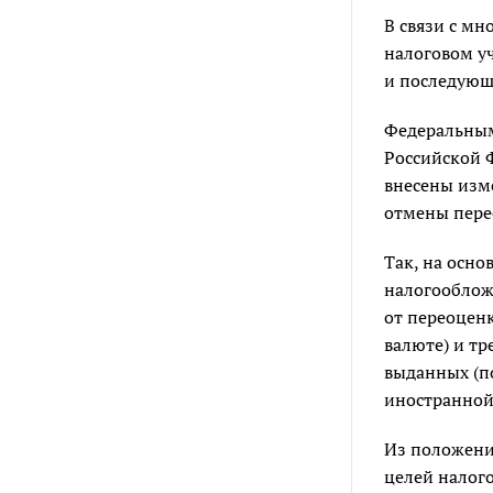
В связи с м
налоговом уч
и последующ
Федеральны
Российской Ф
внесены изм
отмены пере
Так, на осн
налогооблож
от переоцен
валюте) и тр
выданных (по
иностранной
Из положен
целей налог