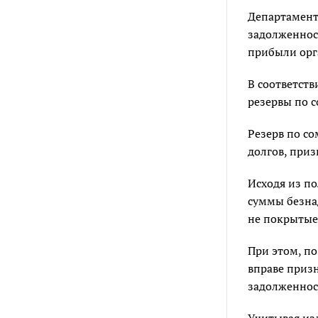
Департамент
задолженнос
прибыли орг
В соответств
резервы по 
Резерв по с
долгов, при
Исходя из п
суммы безнад
не покрытые 
При этом, п
вправе призн
задолженнос
Учитывая из