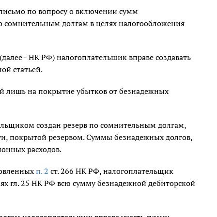
письмо по вопросу о включении сумм
по сомнительным долгам в целях налогообложения
(далее - НК РФ) налогоплательщик вправе создавать
ой статьей.
й лишь на покрытие убытков от безнадежных
ательщиком создан резерв по сомнительным долгам,
сти, покрытой резервом. Суммы безнадежных долгов,
ионных расходов.
новленных
п. 2
ст. 266 НК РФ, налогоплательщик
лях гл. 25 НК РФ всю сумму безнадежной дебиторской
лгам налогоплательщик вправе учесть сумму