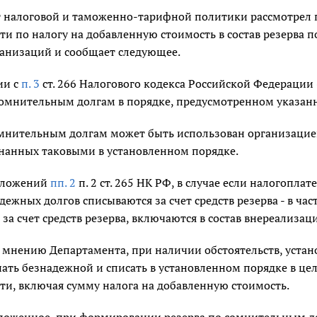
 налоговой и таможенно-тарифной политики рассмотрел 
ти по налогу на добавленную стоимость в состав резерва 
анизаций и сообщает следующее.
ии с
п. 3
ст. 266 Налогового кодекса Российской Федерации 
сомнительным долгам в порядке, предусмотренном указанн
омнительным долгам может быть использован организацие
знанных таковыми в установленном порядке.
оложений
пп. 2
п. 2 ст. 265 НК РФ, в случае если налогопл
ежных долгов списываются за счет средств резерва - в ча
за счет средств резерва, включаются в состав внереализац
о мнению Департамента, при наличии обстоятельств, уста
ать безнадежной и списать в установленном порядке в це
ти, включая сумму налога на добавленную стоимость.
ложенное, при формировании резерва по сомнительным до