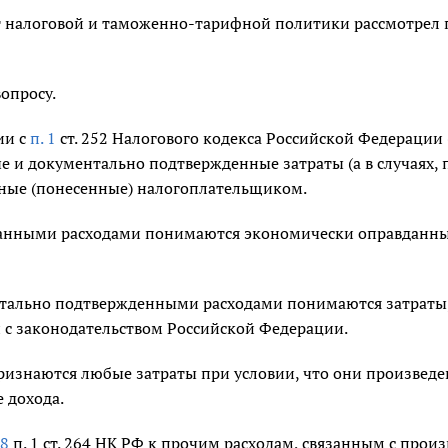
 налоговой и таможенно-тарифной политики рассмотрел пи
опросу.
ии с
п. 1
ст. 252 Налогового кодекса Российской Федерации 
е и документально подтвержденные затраты (а в случаях
ные (понесенные) налогоплательщиком.
анными расходами понимаются экономически оправданные
тально подтвержденными расходами понимаются затраты
и с законодательством Российской Федерации.
ризнаются любые затраты при условии, что они произведе
 дохода.
 8
п. 1 ст. 264 НК РФ к прочим расходам, связанным с прои