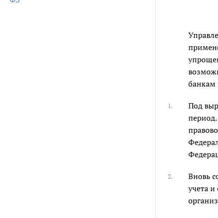
ФЗ
Управле
примене
упрощен
возможн
банкам 
Под выр
1.
период.
правово
Федерал
Федерац
Вновь с
2.
учета и
организ