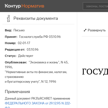
Реквизиты документа
Развернуть
Вид
Письмо
Принят
Госналогслужба РФ 03.10.96
Номер
02-01-17
Редакция от
03.10.96
Статус
Действует
Опубликован
"Экономика и жизнь", N 45,
1996,
ГОСУ
"Нормативные акты по финансам, налогам,
страхованию
и бухгалтерскому учету", N 12, 1996
Примечания
Данный документ РАЗЪЯСНЯЕТ применение
ФЕДЕРАЛЬНОГО ЗАКОНА от 29.12.95 N 222-