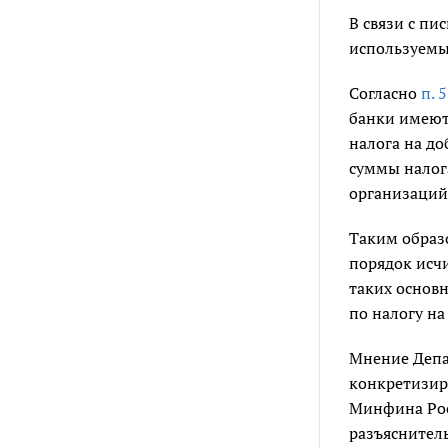
В связи с п
используемы
Согласно
п. 5
банки имеют
налога на д
суммы налог
организаций 
Таким образ
порядок исчи
таких основ
по налогу на
Мнение Депа
конкретизир
Минфина Ро
разъяснител