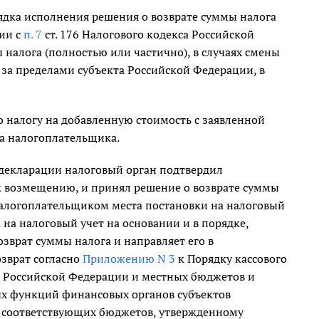
ядка исполнения решения о возврате суммы налога
ии с
п. 7
ст. 176 Налогового кодекса Российской
 налога (полностью или частично), в случаях смены
 за пределами субъекта Российской Федерации, в
по налогу на добавленную стоимость с заявленной
та налогоплательщика.
 декларации налоговый орган подтвердил
к возмещению, и принял решение о возврате суммы
 налогоплательщиком места постановки на налоговый
на налоговый учет на основании и в порядке,
озврат суммы налога и направляет его в
озврат согласно
Приложению N 3
к Порядку кассового
 Российской Федерации и местных бюджетов и
ых функций финансовых органов субъектов
 соответствующих бюджетов, утвержденному