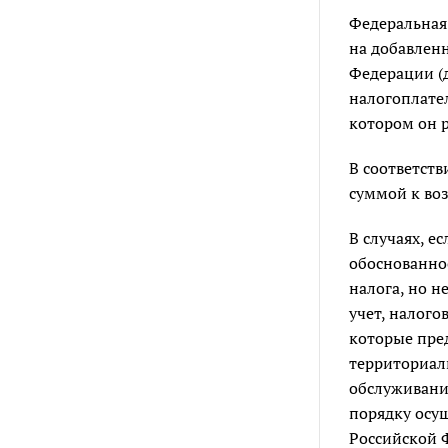
Федеральная
на добавлен
Федерации (д
налогоплател
котором он р
В соответств
суммой к во
В случаях, 
обоснованно
налога, но н
учет, налого
которые пр
территориаль
обслуживани
порядку осу
Российской 