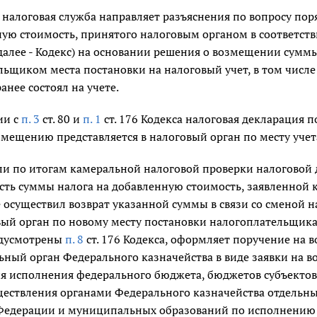
 налоговая служба направляет разъяснения по вопросу пор
ную стоимость, принятого налоговым органом в соответств
алее - Кодекс) на основании решения о возмещении суммы
ьщиком места постановки на налоговый учет, в том числе
анее состоял на учете.
ии с
п. 3
ст. 80 и
п. 1
ст. 176 Кодекса налоговая декларация 
змещению представляется в налоговый орган по месту уче
если по итогам камеральной налоговой проверки налоговой
сть суммы налога на добавленную стоимость, заявленной 
е осуществил возврат указанной суммы в связи со сменой
вый орган по новому месту постановки налогоплательщика 
едусмотрены
п. 8
ст. 176 Кодекса, оформляет поручение на в
ный орган Федерального казначейства в виде заявки на в
я исполнения федерального бюджета, бюджетов субъектов
ществления органами Федерального казначейства отдельн
Федерации и муниципальных образований по исполнению