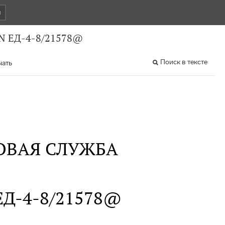
и
 N ЕД-4-8/21578@
Поиск в тексте
чать
ОВАЯ СЛУЖБА
N ЕД-4-8/21578@