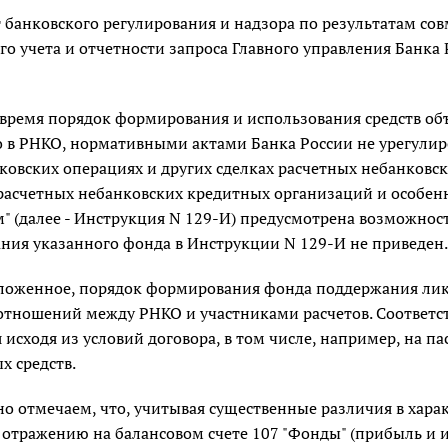
 банковского регулирования и надзора по результатам со
го учета и отчетности запроса Главного управления Банка 
 время порядок формирования и использования средств о
о в РНКО, нормативными актами Банка России не урегулир
ковских операциях и других сделках расчетных небанковс
расчетных небанковских кредитных организаций и особенн
 (далее - Инструкция N 129-И) предусмотрена возможност
ания указанного фонда в Инструкции N 129-И не приведен.
ложенное, порядок формирования фонда поддержания лик
тношений между РНКО и участниками расчетов. Соответств
 исходя из условий договора, в том числе, например, на па
х средств.
о отмечаем, что, учитывая существенные различия в хара
отражению на балансовом счете 107 "Фонды" (прибыль и и