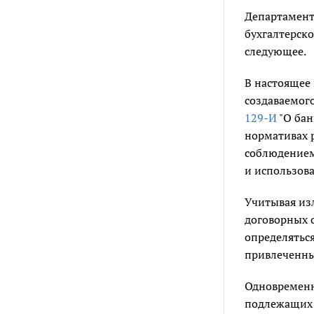
Департамент
бухгалтерско
следующее.
В настоящее
создаваемог
129-И
"О бан
нормативах 
соблюдением"
и использов
Учитывая из
договорных о
определяться
привлеченны
Одновременн
подлежащих 