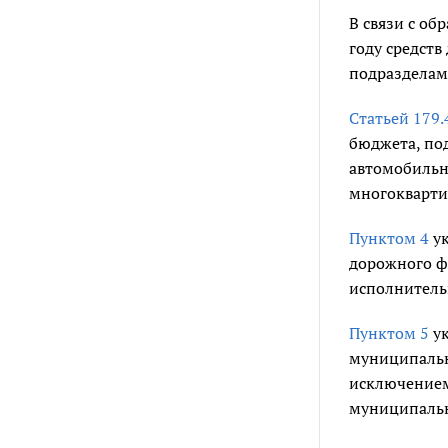
В связи с о
году средст
подразделам
Статьей 179.
бюджета, по
автомобильн
многокварти
Пунктом 4
ук
дорожного ф
исполнительн
Пунктом 5
ук
муниципальн
исключением
муниципальн