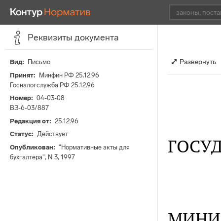
Реквизиты документа
Развернуть
Вид
Письмо
Принят
Минфин РФ 25.12.96
Госналогслужба РФ 25.12.96
Номер
04-03-08
ВЗ-6-03/887
Редакция от
25.12.96
Статус
Действует
ГОСУ
Опубликован
"Нормативные акты для
бухгалтера", N 3, 1997
МИНИ