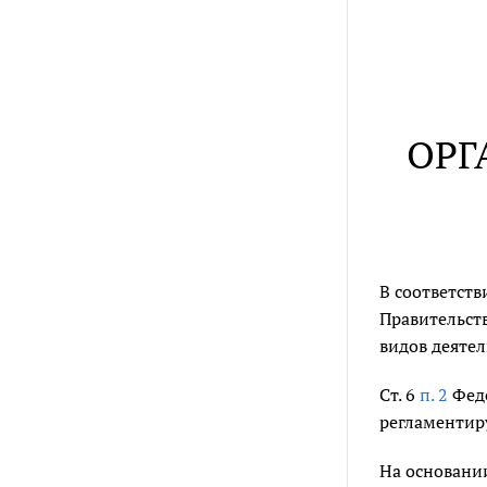
ОРГ
В соответст
Правительст
видов деятел
Ст. 6
п. 2
Феде
регламентир
На основан