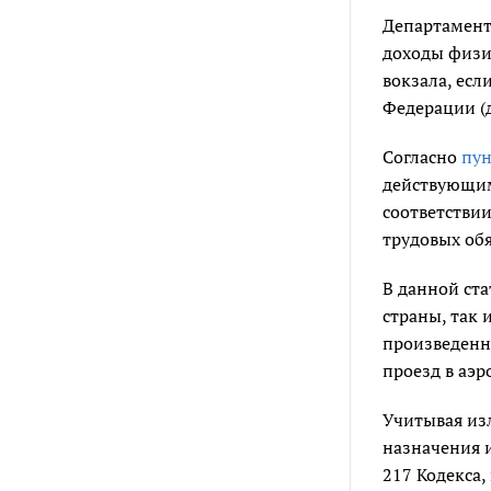
Департамент
доходы физи
вокзала, есл
Федерации (д
Согласно
пун
действующим
соответствии
трудовых об
В данной ста
страны, так 
произведенн
проезд в аэр
Учитывая изл
назначения 
217 Кодекса,