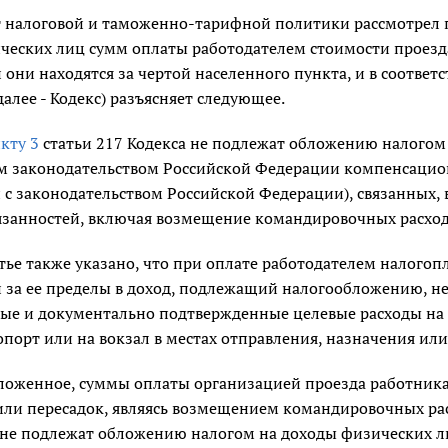
 налоговой и таможенно-тарифной политики рассмотрел 
ческих лиц сумм оплаты работодателем стоимости проезд
и они находятся за чертой населенного пункта, и в соответ
алее - Кодекс) разъясняет следующее.
кту 3
статьи 217 Кодекса не подлежат обложению налогом
 законодательством Российской Федерации компенсационн
 с законодательством Российской Федерации), связанных,
язанностей, включая возмещение командировочных расход
тье также указано, что при оплате работодателем налого
и за ее пределы в доход, подлежащий налогообложению, не
ые и документально подтвержденные целевые расходы на п
опорт или на вокзал в местах отправления, назначения или
оженное, суммы оплаты организацией проезда работника в
или пересадок, являясь возмещением командировочных рас
 не подлежат обложению налогом на доходы физических лиц