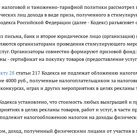
 налоговой и таможенно-тарифной политики рассмотрел 
ческих лиц дохода в виде приза, полученного в стимулир
одекса Российской Федерации (далее - Кодекс) разъясняет
из письма, банк и второе юридическое лицо (организация)
вляются организаторами проведения стимулирующего мер
слуг. Организаторы совместно формируют призовой фонд:
ны - сертификат на покупку товаров (предоставление услуг
кту 28
статьи 217 Кодекса не подлежат обложению налого
 4000 руб., полученные налогоплательщиком за налоговы
онкурсах, играх и других мероприятиях в целях рекламы то
Кодекса установлено, что стоимость любых выигрышей и п
риятиях в целях рекламы товаров, работ и услуг, в части
, подлежит налогообложению налогом на доходы физических
ом, доход, полученный физическими лицами от участия в