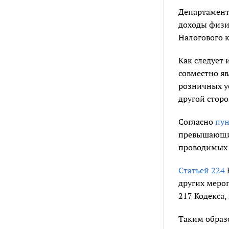
Департамент
доходы физи
Налогового к
Как следует 
совместно я
розничных у
другой сторо
Согласно
пун
превышающие
проводимых к
Статьей 224
других мероп
217 Кодекса
Таким образ