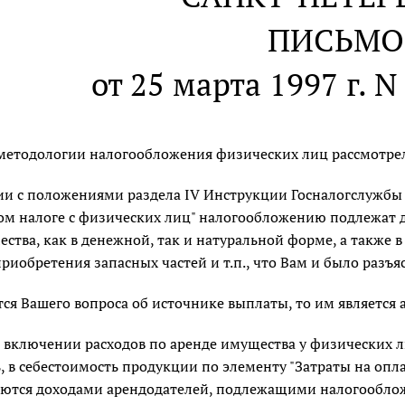
ПИСЬМО
от 25 марта 1997 г. N
методологии налогообложения физических лиц рассмотрел
ии с положениями раздела IV Инструкции Госналогслужбы 
ом налоге с физических лиц" налогообложению подлежат 
ства, как в денежной, так и натуральной форме, а также
риобретения запасных частей и т.п., что Вам и было разъя
тся Вашего вопроса об источнике выплаты, то им является
 включении расходов по аренде имущества у физических 
, в себестоимость продукции по элементу "Затраты на опла
яются доходами арендодателей, подлежащими налогообло