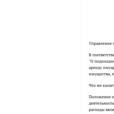
Управление 
В соответств
"О подоходн
аренду имуще
имущества, п
Что же касае
Положение о
деятельность
расходы явл