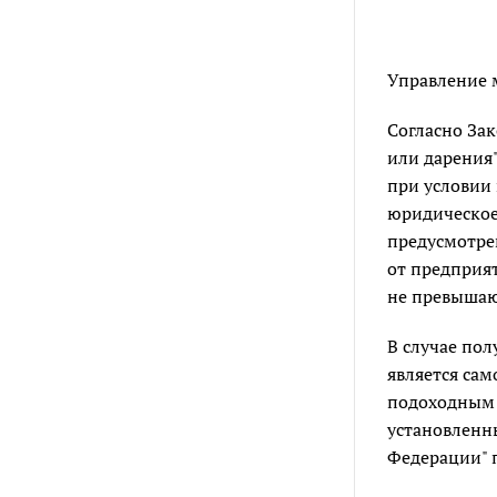
Управление 
Согласно За
или дарения
при условии 
юридическое
предусмотрен
от предприят
не превышаю
В случае по
является са
подоходным н
установлен
Федерации" 