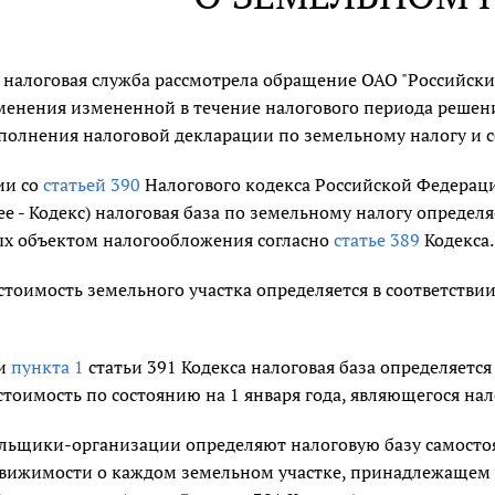
налоговая служба рассмотрела обращение ОАО "Российские
менения измененной в течение налогового периода решени
аполнения налоговой декларации по земельному налогу и 
ии со
статьей 390
Налогового кодекса Российской Федераци
ее - Кодекс) налоговая база по земельному налогу определ
х объектом налогообложения согласно
статье 389
Кодекса.
стоимость земельного участка определяется в соответств
ии
пункта 1
статьи 391 Кодекса налоговая база определяется
стоимость по состоянию на 1 января года, являющегося н
льщики-организации определяют налоговую базу самостоя
движимости о каждом земельном участке, принадлежащем и