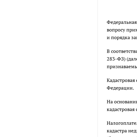
Федеральная 
вопросу при
и порядка з
В соответств
283-ФЗ) (дал
признаваемы
Кадастровая 
Федерации.
На основан
кадастровая 
Налогоплате
кадастра не