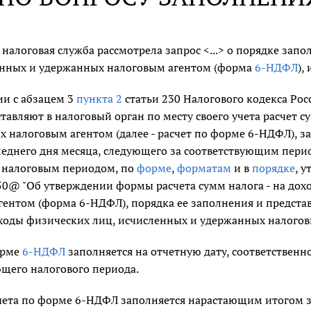
налоговая служба рассмотрела запрос <...> о порядке зап
енных и удержанных налоговым агентом (форма
6-НДФЛ
),
ии с абзацем 3
пункта 2
статьи 230 Налогового кодекса Рос
тавляют в налоговый орган по месту своего учета расчет 
 налоговым агентом (далее - расчет по форме 6-НДФЛ), за 
еднего дня месяца, следующего за соответствующим период
 налоговым периодом, по
форме
,
форматам
и в
порядке
, 
0@ "Об утверждении формы расчета сумм налога - на дох
ентом (форма 6-НДФЛ), порядка ее заполнения и представ
оходы физических лиц, исчисленных и удержанных налогов
орме
6-НДФЛ
заполняется на отчетную дату, соответственно,
ющего налогового периода.
ета по форме 6-НДФЛ заполняется нарастающим итогом за 