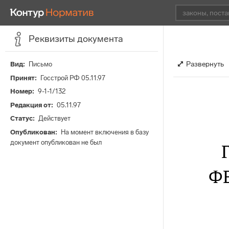
Реквизиты документа
Развернуть
Вид
Письмо
Принят
Госстрой РФ 05.11.97
Номер
9-1-1/132
Редакция от
05.11.97
Статус
Действует
Опубликован
На момент включения в базу
документ опубликован не был
Ф