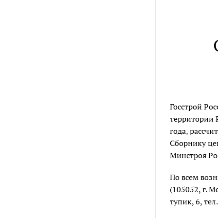
Госстрой Ро
территории Р
года, рассч
Сборнику це
Минстроя Рос
По всем воз
(105052, г. 
тупик, 6, тел