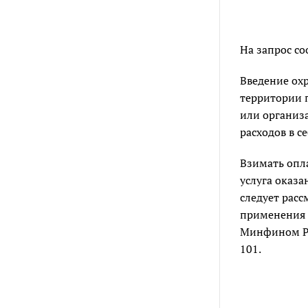
На запрос с
Введение ох
территории 
или организа
расходов в с
Взимать опла
услуга оказа
следует расс
применения 
Минфином РФ
101.