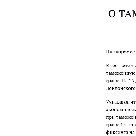
О Т
На запрос от
В соответств
таможенную 
графе 42 ГТД
Лондонского
Учитывая, ч
экономическ
при таможен
графе 15 ген
фиксинга на